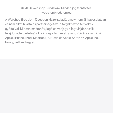
© 2026 Webshop Birodalom. Minden jog fenntartva.
webshopbirodalom.eu
A WebshopBirodalom független viszonteladó, amely nem áll kapcsolatban
és nem alkot hivatalos partnerséget az itt forgalmazott termékek
gyártóival. Minden márkanév, logó és védjegy a jogtulajdonosaik
tulajdona; feltüntetésük kizárólag a termékek azonosítására szolgál. Az
Apple, iPhone, iPad, MacBook, AirPods és Apple Watch az Apple Inc.
bejegyzett védjegyei.