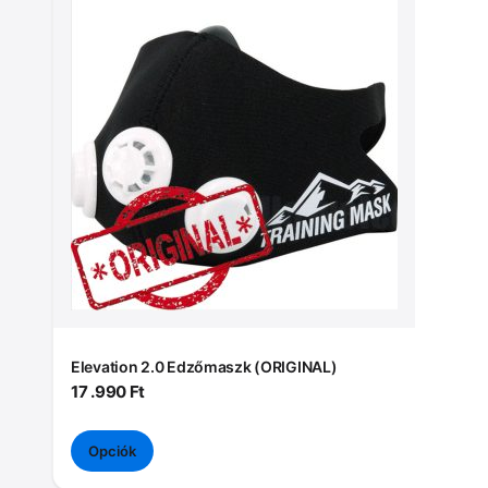
a
terméknek
több
variációja
van.
A
változatok
a
termékoldalon
választhatók
ki
Elevation 2.0 Edzőmaszk (ORIGINAL)
17 .990
Ft
Opciók