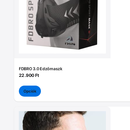
van.
A
változatok
a
termékoldalon
választhatók
ki
FDBRO 3.0 Edzőmaszk
22 .900
Ft
Opciók