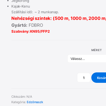
Jégkorong
Kajak-Kenu
Szállítási idő: ~ 2 munkanap.
Nehézségi szintek: (500 m, 1000 m, 2000 
Gyártó:
FDBRO
Szabvány: KN95/FFP2
MÉRET
Kosá
FDBRO
PRO
Air
Cikkszám:
N/A
Filter
Kategória:
Edzőmaszk
mennyiség