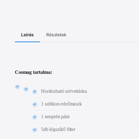
Leírás
Részletek
Csomag tartalma:
Hordozható szövettáska
1 szilikon edzőmaszk
1 neoprén pánt
5db légszűrő filter