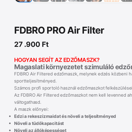
FDBRO PRO Air Filter
27 .900
Ft
HOGYAN SEGÍT AZ EDZŐMASZK?
Magaslati környezetet szimuláló edz
FDBRO Air Filtered edzőmaszk, melynek edzés közbeni ha
sportteljesítményed.
Számos profi sportoló használ edzőmaszkot felkészülései
Az FDBRO Air Filtered edzőmaszkot nem kell levenned ah
váltogathasd.
A maszk előnyei:
Edzi a rekeszizmaidat és növeli a teljesítményed
Növeli a tüdőkapacitást
Növeli az állóképességet