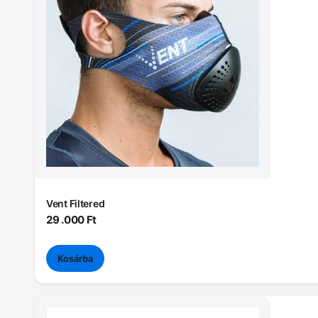
Vent Filtered
29 .000
Ft
Kosárba
Ennek