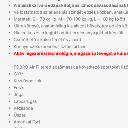
A maszkkal való edzés kitolja az izmok savasodásának
Változtathatod az ellenállás szintjét edzés közben, anélk
Méretek: S – 70 kg-ig, M – 70-100 kg-ig, L – 100 kg fölött
Ultra könnyű, anatómiailag kialakított hüvely, így edzés k
Higiénikus és a legjobb antiallergén anyagokból készült
Cserélhető a külső fedél és a pánt
Könnyű szétszedni és tisztán tartani
Aktív légszűrési technológia, megszűri a levegőt a káro
FDBRO Air Filtered edzőmaszk a következő sportokat űzők
GYM
Küzdősportok
Futás
Jóga
Labdarúgás
Kézilabda
Úszás
Amerikai Foci