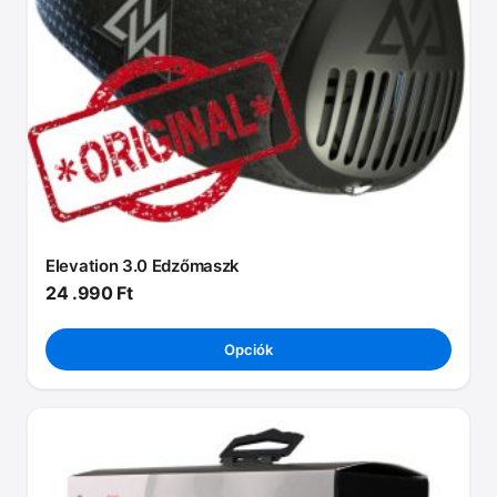
a
termékoldalon
választhatók
ki
Elevation 3.0 Edzőmaszk
24 .990
Ft
Opciók
Ennek
a
terméknek