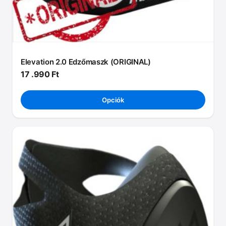
Elevation 2.0 Edzőmaszk (ORIGINAL)
17 .990
Ft
Opciók
Ennek
a
terméknek
több
variációja
van.
A
változatok