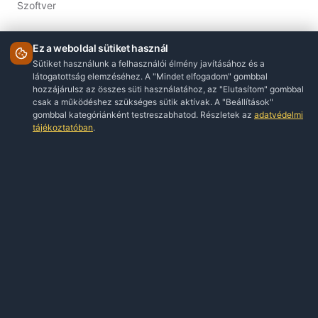
Szoftver
INFORMÁCIÓ
ÁSZF
Adatkezelési Tájékoztató
Impresszum
KAPCSOLAT
Ügyfélszolgálat
© 2026 Webshop Birodalom. Minden jog fenntartva.
webshopbirodalom.eu
A WebshopBirodalom független viszonteladó, amely nem áll kapcsolatban
és nem alkot hivatalos partnerséget az itt forgalmazott termékek
gyártóival. Minden márkanév, logó és védjegy a jogtulajdonosaik