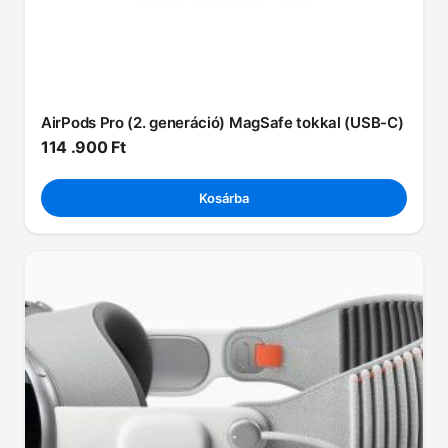
AirPods Pro (2. generáció) MagSafe tokkal (USB-C)
114 .900
Ft
Kosárba