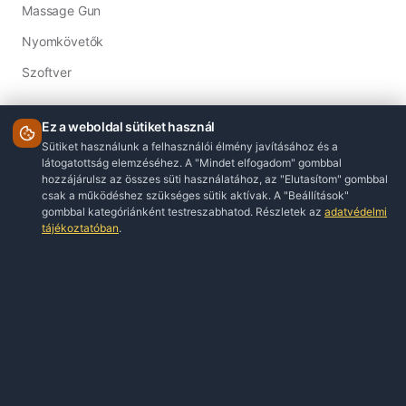
Massage Gun
Nyomkövetők
Szoftver
INFORMÁCIÓ
ÁSZF
Adatkezelési Tájékoztató
Impresszum
KAPCSOLAT
Ügyfélszolgálat
© 2026 Webshop Birodalom. Minden jog fenntartva.