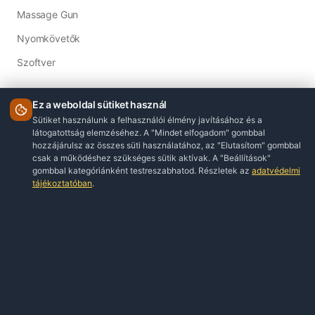
Massage Gun
Nyomkövetők
Szoftver
INFORMÁCIÓ
ÁSZF
Adatkezelési Tájékoztató
Impresszum
KAPCSOLAT
Ügyfélszolgálat
© 2026 Webshop Birodalom. Minden jog fenntartva.