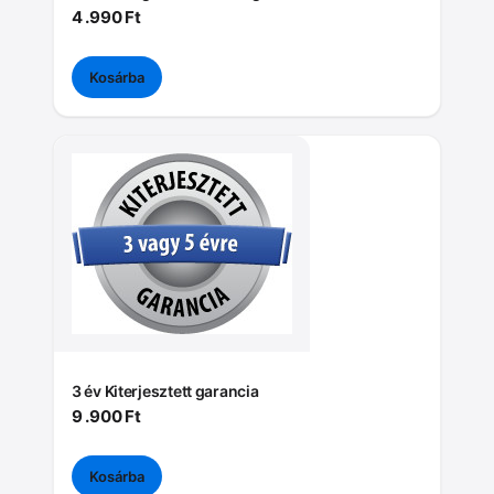
4 .990
Ft
Kosárba
3 év Kiterjesztett garancia
9 .900
Ft
Kosárba